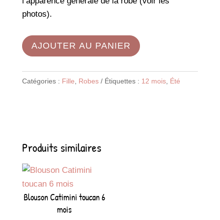
l’apparence générale de la robe (voir les
photos).
AJOUTER AU PANIER
Catégories :
Fille
,
Robes
Étiquettes :
12 mois
,
Été
Produits similaires
Blouson Catimini toucan 6
mois